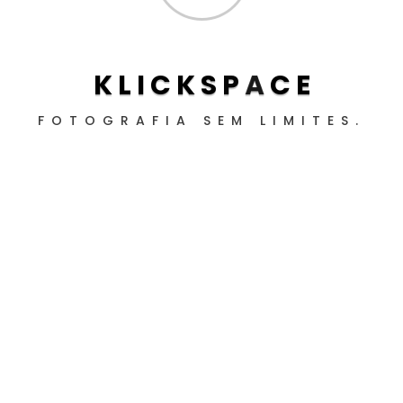
K
L
I
C
K
S
P
A
C
E
FOTOGRAFIA SEM LIMITES.
Fotos
Imobiliária
Retratos
Produtos
Lifestyle
Sobre